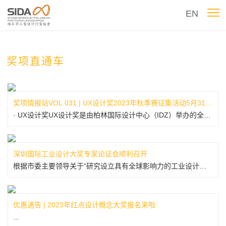
EN
奖项直通车
奖项情报站VOL.031 | UX设计奖2023年秋季赛征集活动5月31日截止
· UX设计奖UX设计奖是由柏林国际设计中心（IDZ）举办的全球优秀体验大赛。该奖项反映体验设计在全球所有行业中对塑造积极生活带来的影响。综合性工作方法以及对关键设计领域的关注，使UX设计奖在同类设计竞赛中脱颖而出。UX设计奖的评审由知名专家组成，他们提名优秀项目，参与UX设计奖的角逐，并选出获奖者...
深圳国际工业设计大奖专家论证会顺利召开
根据市委主要领导关于“研究设立具有全球影响力的工业设计大奖”指示精神和市府办印发《关于进一步促进工业设计发展的若干措施》(深府办规〔2020〕6号)第十八条“搭建交流合作展示交易平台”提出“高起点、高规格打造深圳(国际)工业设计大奖”的要求，为提高深圳国际工业设计大奖设立方案的科学性、前瞻性和可操作...
优惠通告 | 2023年红点设计概念大奖报名来啦
...