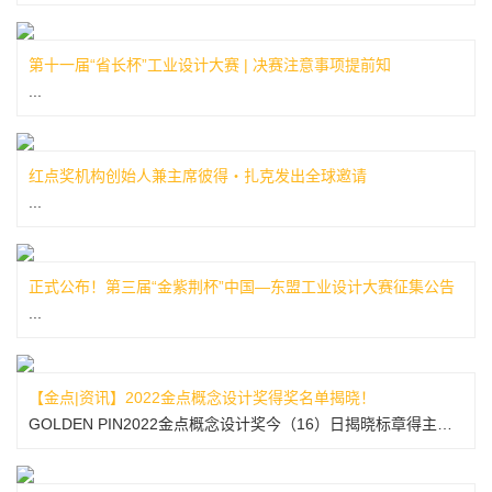
第十一届“省长杯”工业设计大赛 | 决赛注意事项提前知
...
红点奖机构创始人兼主席彼得・扎克发出全球邀请
...
正式公布！第三届“金紫荆杯”中国—东盟工业设计大赛征集公告
...
【金点|资讯】2022金点概念设计奖得奖名单揭晓！
GOLDEN PIN2022金点概念设计奖今（16）日揭晓标章得主及晋级决审名单！今年报名件数再创新高，共有来自全球29地、多达5,114件作品参赛，经7、8月的初、复审评选，最终有43件作品从激烈竞争中脱颖而出，获得金点概念设计奖标章，其中19件更获晋级资格，将于9月决审继续角逐象征最高荣耀的 “...