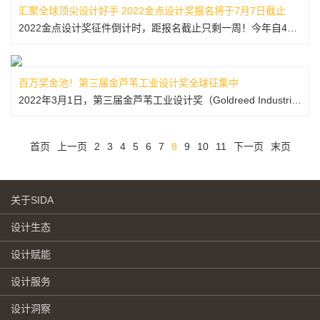
汇聚全球顶尖设计好手 2022金点设计奖报名将于7月7日截止
2022金点设计奖征件倒计时，距报名截止只剩一周！今年自4月开放报名以来，已广收来自中国大陆、香港、澳门、台湾、新加坡、马来西亚、泰国、印度、日本、韩国、澳大利亚、美国、德国、波兰、英国等地上千件优秀作品，亦吸引海内外众多知名企业及设计公司参赛，包括美的集团、腾讯科技（深圳）有限公司、小红书科技有限...
百万奖金池！第三届金芦苇工业设计奖全球征集中
2022年3月1日，第三届金芦苇工业设计奖（Goldreed Industrial Design Award，简称：GIDA）面向全球启动作品征集。作品征集时间为北京时间2022年3月1日至6月30日24时。参赛者可登录奖项官网http://www.goldreedaward.com进行申报。金芦苇...
首页
上一页
2
3
4
5
6
7
8
9
10
11
下一页
末页
关于SIDA
设计生态
设计赋能
设计服务
设计洞察