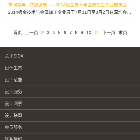
求同存异 . 共谋发展——2014钣金技术与金属加工专业展览会
2014钣金技术与金属加工专业展于7月31日至8月2日在深圳会展中心2号展馆隆重举行。本次盛会吸引了近3万的专业人士到场。观众中决策者和部门管理人员占近50%，对采购有影响作用的观众比例超过75%，1/3的观众带着采购目的来到展会现场，展商反应观众质量好. 华为、烽火通信、中兴、比亚迪、康佳、创维、...
首页
上一页
2
3
4
5
6
7
8
9
10
11
下一页
末页
关于SIDA
设计生态
设计赋能
设计服务
设计洞察
设计联盟
会员服务
联系我们