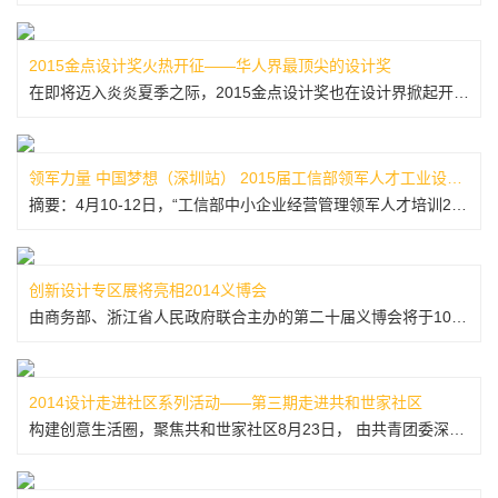
2015金点设计奖火热开征——华人界最顶尖的设计奖
在即将迈入炎炎夏季之际，2015金点设计奖也在设计界掀起开征热潮，2015年金点设计奖定位为“华人市场最顶尖设计奖”，以褒扬华人市场的创新设计为宗旨，不仅是褒扬产品，同时也肯定设计师与设计公司。这是一场华人设计界不容错过的顶尖赛事，它同时也可让全球华人一睹参赛者的强大设计实力，心动不如行动，报名截至...
领军力量 中国梦想（深圳站） 2015届工信部领军人才工业设计高研班首期课程在深圳举办
摘要：4月10-12日，“工信部中小企业经营管理领军人才培训2015届工业设计高研班”在广东省深圳市成功举办。本届高研班由工信部中小企业司、人事教育司、产业政策司指导，工信部人才交流中心联合中国工业设计协会举办，将历时八个月，以游学的形式优选全国六个省市举办，深圳是2015届首期课程。4月10-12...
创新设计专区展将亮相2014义博会
由商务部、浙江省人民政府联合主办的第二十届义博会将于10月21日—25日在浙江义乌隆重举行，本届义博会将设国际标准展位5000个，分设五金、电子电器、内衣袜子、饰品及饰品配件、工艺品、日用品、文体用品等七大行业，预计超过来自200个国家和地区的采购商将到会参展，届时，参展人次将达20万人次以上。 作...
2014设计走进社区系列活动——第三期走进共和世家社区
构建创意生活圈，聚焦共和世家社区8月23日， 由共青团委深圳市委员会、深圳市南山区委宣传部、深圳市南山区文化产业发展办公室、共青团南山区委员会主办，深圳市设计联合会、深圳市工业设计行业协会承办，皇岗社区服务中心、共和世家管理处、深圳市龙文文化传播有限公司、深圳市鼎典工业产品设计有限公司协办的“设计走...