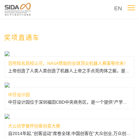
EN
奖项直通车
百所知名高校认可，NASA赞助的全球顶尖机器人赛事等你来！
上帝创造了人类人类创造了机器人上帝之手点亮肉体之躯，是神的主宰；人类之手创造机器之魂，是科技的主宰。自1959年世界上第一台机器人诞生以来，机器人的历史已将近60年，科技的日新月异，无时无刻不在加速着机器人时代的到来。而机器人赛事的兴起，预示着要将科技革命进行到底！FRC正是这样的赛事！FRCFRC...
中芬设计园
中芬设计园位于深圳福田CBD中央商务区，是一个提供“产学研资”一体化增值服务的国际创新生态平台。中芬设计园是全国首个由中外合作、政府主导、市场化运作、专业化运营的设计文化基地。是深圳和赫尔辛基正式结为国际友好城市之后，由两市政府在深圳合作设立的设计产业园区项目，是友好城市网络的交流平台和合作载体。项...
大公坊罗曼杯创客创意大赛
自2014年起,“创客运动”席卷全球,中国创客在“大众创业,万众创新”的指导下,成为全社会关注的热点.创客是一个有创意,并把创意转为现实的群体.大公坊罗曼杯创客创意大赛,用全民创造的创新方式,以“极致男人罗曼剃须刀”为主题打造一款“创客创造,罗曼打造”的高端三头剃须刀产品.我们希望用创客创造的方式改...