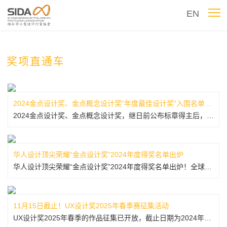
EN
奖项直通车
2024金点设计奖、金点概念设计奖“年度最佳设计奖”入围名单出炉！
2024金点设计奖、金点概念设计奖，继日前公布标章得主后，在9月26日公布“年度最佳设计奖”入围名单！经9月9日、10日举办之决审，金点设计奖最终选出138件入围作品，金点概念设计奖则有6件出线，竞逐奖项最高荣耀。今年度颁奖典礼订于12月13日（周五）在台北举办，揭晓备受瞩目的年度大奖得主！金点设计...
华人设计顶尖荣耀“金点设计奖”2024年度得奖名单出炉
华人设计顶尖荣耀“金点设计奖”2024年度得奖名单出炉！全球华人市场最具指标性的设计奖项“金点设计奖”，今年度于9月2日在台北松山文创园区举办复审，并于日前公布得奖名单！今年四大参赛类别，共有全球14地、642件作品脱颖而出。通过复审的得奖作品，除了获得金点标章肯定，也同时具有晋级决审资格，可继续挑...
11月15日截止！UX设计奖2025年春季赛征集活动
UX设计奖2025年春季的作品征集已开放，截止日期为2024年11月15日。欢迎全球的公司、机构、专业人士和年轻设计师提交作品。计划报名的SIDA会员可联系我们，获取折扣优惠代码，名额有限，先报名先得！三大类别{ Three Categories}1产品类可直接投放市场的新产品、服务和体验环境。2概...