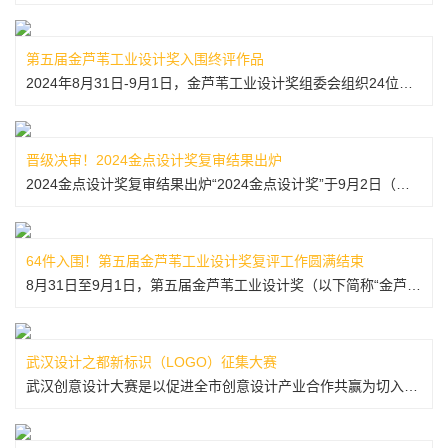
第五届金芦苇工业设计奖入围终评作品
2024年8月31日-9月1日，金芦苇工业设计奖组委会组织24位海内外评审专家组成评审小组进行线上、线下评审，对入围复评的设计作品进行了分组评审，复评评审全程由公证人员参与监督，评选出金芦苇奖终评入围名单及提名奖名单。经评审团对所有参赛作品进行严格、公正的统一评选，决选出64件作品入围终评。其中包括...
晋级决审！2024金点设计奖复审结果出炉
2024金点设计奖复审结果出炉“2024金点设计奖”于9月2日（周一）在台北松山文创园区举办复审，集结海内外精通于产品、视觉、建筑、空间、策展、城市及公共设计等多元领域的评审，从上千件出色作品中，精心挑选出今年的标章得主。今年四大参赛类别共选出642件获奖作品，其中产品设计类245件、传达设计类19...
64件入围！第五届金芦苇工业设计奖复评工作圆满结束
8月31日至9月1日，第五届金芦苇工业设计奖（以下简称“金芦苇奖”）复评工作在雄安新区展开。经评审，64件设计佳作入围终评，121件设计作品获得提名奖。评审结果将于9月初进行公示，届时可在金芦苇奖公众号及官网进行查询。第五届金芦苇奖自今年4月1日启动征集以来，吸引了全球设计领域的广泛关注与积极参与。...
武汉设计之都新标识（LOGO）征集大赛
武汉创意设计大赛是以促进全市创意设计产业合作共赢为切入点，通过组织赛事、设计服务、媒体宣传和品牌活动，广泛挖掘和培育创意领域具有成长性的人才和项目，构建城市品牌持续创新系统，实施武汉城市品牌提升计划，打造具有全国影响力的城市文化及品牌赛事。至今举办了五届。 2022年初，联合国教科文组织创意城市网...