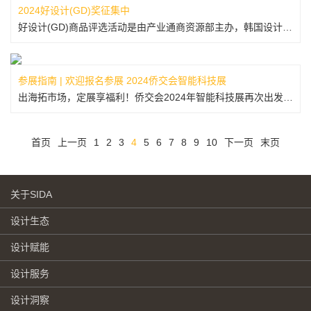
2024好设计(GD)奖征集中
好设计(GD)商品评选活动是由产业通商资源部主办，韩国设计振兴院承办的活动，根据韩国《工业设计振兴法》第六条规定，自1985年起每年都举办该活动，是经过公正的评审，将向优秀设计商品颁发政府认证的GD(Good Design)标志的制度。【END】寻求合作或联系我们入会、商务合作及设计对接Email:...
参展指南 | 欢迎报名参展 2024侨交会智能科技展
出海拓市场，定展享福利！侨交会2024年智能科技展再次出发~参与侨交会境外展抱团出海感受“侨”梁作用力收获开拓国际市场的“笃定感”！随着全球化进程的不断加快，出海逐渐成为中国企业的一个必选项。近年来，智能制造、新能源等新兴行业成为中国企业出海的一股新势力，而在区域布局上，东南亚凭借其得天独厚的优势，...
首页
上一页
1
2
3
4
5
6
7
8
9
10
下一页
末页
关于SIDA
设计生态
设计赋能
设计服务
设计洞察