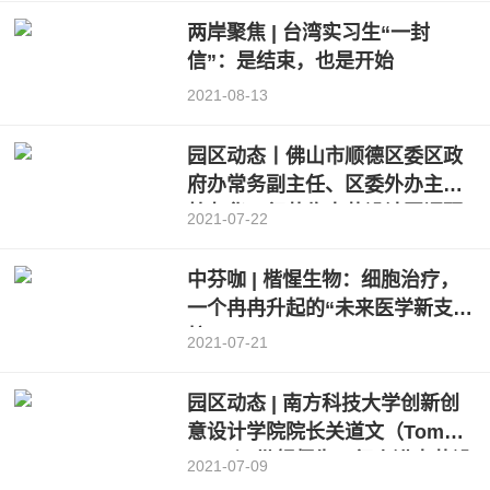
两岸聚焦 | 台湾实习生“一封
信”：是结束，也是开始
2021-08-13
园区动态丨佛山市顺德区委区政
府办常务副主任、区委外办主任
杜友华一行莅临中芬设计园调研
2021-07-22
中芬咖 | 楷惺生物：细胞治疗，
一个冉冉升起的“未来医学新支
柱”
2021-07-21
园区动态 | 南方科技大学创新创
意设计学院院长关道文（Tom
Kvan）带领师生一行走进中芬设
2021-07-09
计园