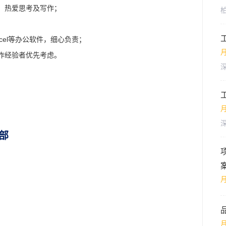
，热爱思考及写作；
xcel等办公软件，细心负责；
月
作经验者优先考虑。
月
部
；
月