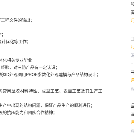
等工程文件的输出；
作；
设计优化等工作；
月
体化相关专业毕业
计经验，对三防产品有一定认识；
的3D外观图用PROE参数化外观建模与产品结构设计；
月
熟悉常用塑胶材料特性、成型工艺、表面工艺及其生产工
决生产中出现的结构问题，保证产品生产的顺利进行；
常强的抗压能力和团队合作精神；