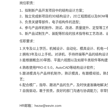
岗位职责：
1、拟制新产品开发项目中的结构设计方案；
2、独立完成新项目的3D结构设计，2D工程图纸以及BOM
3、负责关键零部件，电子结构件的选型；
4、参与产品样机制作、测试、改进、质量提升、定型等工
5、新产品试制生产、装配等阶段的技术指导和工艺改进、
任职要求：
1.大专及以上学历，机械设计、自动化、模具设计、机电一
2.拥有3年及以上手机、对讲机、手持终端等产品的结构设
3.能根据概念2D草图、平面六视图以及如犀牛类软件等构建
4.熟练使用PRO-E 5.0，AutoCAD等结构设计软件；
5.跟进模具与产品样机制作，熟识模具，有跟模经验。
艺；
6.配合模厂，指导、跟进产品的生产，及时快速准确地解
7.自我驱动，敢于担责，良好的部门沟通与协调能力；非
HR邮箱：hezw@eevin.com