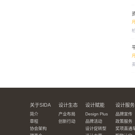
月
月
关于SIDA
设计生态
设计赋能
设计服务
简介
产业布局
Design Plus
品牌宣传
章程
创新行动
品牌活动
政策服务
协会架构
设计促转型
奖项直通