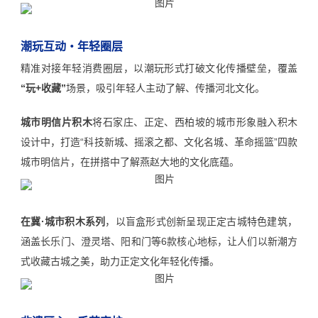
潮玩互动・年轻圈层
精准对接年轻消费圈层，以潮玩形式打破文化传播壁垒，覆盖
“玩+收藏”
场景，吸引年轻人主动了解、传播河北文化。
城市明信片积木
将石家庄、正定、西柏坡的城市形象融入积木
设计中，打造“科技新城、摇滚之都、文化名城、革命摇篮”四款
城市明信片，在拼搭中了解燕赵大地的文化底蕴。
在冀·城市积木系列
，以盲盒形式创新呈现正定古城特色建筑，
涵盖长乐门、澄灵塔、阳和门等6款核心地标，让人们以新潮方
式收藏古城之美，助力正定文化年轻化传播。