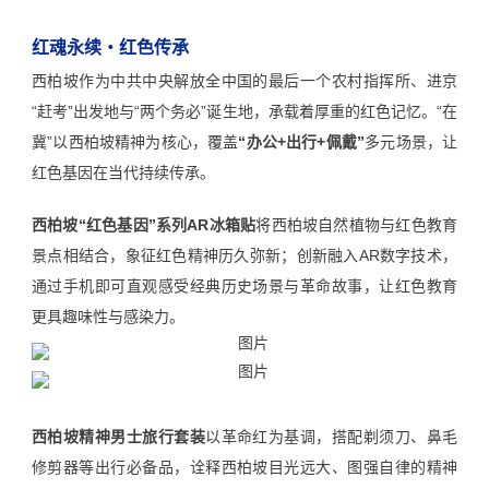
红魂永续・红色传承
西柏坡作为中共中央解放全中国的最后一个农村指挥所、进京
“赶考”出发地与“两个务必”诞生地，承载着厚重的红色记忆。“在
冀”以西柏坡精神为核心，覆盖
“办公+出行+佩戴”
多元场景，让
红色基因在当代持续传承。
西柏坡“红色基因”系列AR冰箱贴
将西柏坡自然植物与红色教育
景点相结合，象征红色精神历久弥新；创新融入AR数字技术，
通过手机即可直观感受经典历史场景与革命故事，让红色教育
更具趣味性与感染力。
西柏坡精神男士旅行套装
以革命红为基调，搭配剃须刀、鼻毛
修剪器等出行必备品，诠释西柏坡目光远大、图强自律的精神