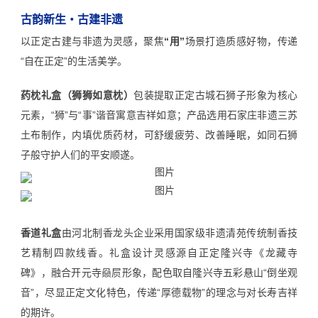
古韵新生・古建非遗
以正定古建与非遗为灵感，聚焦
“用”
场景打造质感好物，传递
“自在正定”的生活美学。
药枕礼盒（狮狮如意枕）
包装提取正定古城石狮子形象为核心
元素，“狮”与“事”谐音寓意吉祥如意；产品选用石家庄非遗三苏
土布制作，内填优质药材，可舒缓疲劳、改善睡眠，如同石狮
子般守护人们的平安顺遂。
香道礼盒
由河北制香龙头企业采用国家级非遗清苑传统制香技
艺精制四款线香。礼盒设计灵感源自正定隆兴寺《龙藏寺
碑》，融合开元寺赑屃形象，配色取自隆兴寺五彩悬山“倒坐观
音”，尽显正定文化特色，传递“厚德载物”的理念与对长寿吉祥
的期许。