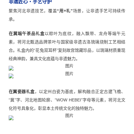
非遗匠心・手艺守护
聚焦河北非遗技艺，覆盖
“用+礼”
场景，让非遗手艺可持续传
承。
在冀端午茶品礼盒
以粽叶为底纹，融入飘带、龙舟等端午元
素，将
河北甄选品牌茶叶
与国家级非遗古洛琉璃烧制工艺相结
合。礼盒内的“花兔双耳杯”复刻故宫馆藏珍品，以琉璃材质重现
经典神韵，兼具文化底蕴与非遗魅力。
在翼瓷器礼盒
，以定州白瓷为基底，解构融合正定古建飞檐、
“冀”字、河北地图轮廓、“WOW HEBEI”字母等元素，将河北文
化符号具象化，彰显本土传统文化的独特魅力。