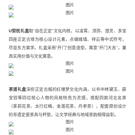
U型枕礼盒
取“自在正定”文化内核，以凌霄、须弥、澄灵、多宝
四座正定古塔为核心设计元素，点缀城墙、祥云等中式符号，
尽显东方美学。礼盒采用“开门”创意造型，寓意“开门大吉”，兼
具实用价值与文化寓意。
茶道礼盒
深挖正定古城的红楼梦文化内涵，以书中林黛玉、薛
宝钗等四位核心人物的风格特色为灵感，搭配四款河北名茶
（茉莉花茶、太行红梅、金莲花茶、丹参茶），配套原创设计
的非遗定瓷茶具与杯垫，让文学经典与地域茶韵相得益彰。