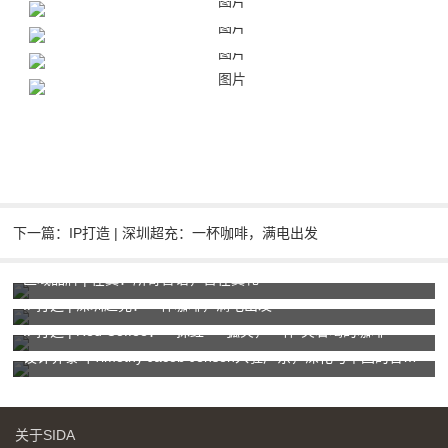
下一篇：IP打造 | 深圳超充：一杯咖啡，满电出发
区域品牌 | 在冀：所寄言语，皆在冀礼
IP打造 | 深圳超充：一杯咖啡，满电出发
IP打造 | Red Coffee：一抹红+一弧笑，一杯“笑着喝的咖啡”
设计界泰斗Timothy Jacob Jensen入驻广东，深化与中国的合作纽带
关于SIDA