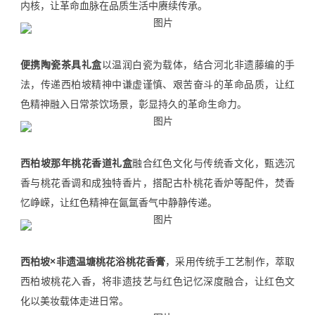
内核，让革命血脉在品质生活中赓续传承。
便携陶瓷茶具礼盒
以温润白瓷为载体，结合河北非遗藤编的手
法，传递西柏坡精神中谦虚谨慎、艰苦奋斗的革命品质，让红
色精神融入日常茶饮场景，彰显持久的革命生命力。
西柏坡那年桃花香道礼盒
融合红色文化与传统香文化，甄选沉
香与桃花香调和成独特香片，搭配古朴桃花香炉等配件，焚香
忆峥嵘，让红色精神在氤氲香气中静静传递。
西柏坡×非遗温塘桃花浴桃花香膏
，采用传统手工艺制作，萃取
西柏坡桃花入香，将非遗技艺与红色记忆深度融合，让红色文
化以美妆载体走进日常。