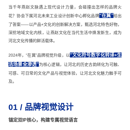
当千年燕赵文脉遇上现代设计力量，会碰撞出怎样的品牌火
“在冀”
花？协会
下属河北未来工业设计创新中心孵化
品牌
给出
了答案——以
产品+文化
的创新解决方案，甄选河北特色好物，
深挖地域文化内核，让燕赵文化在当代生活中焕发新生，成为
河北文化传播的鲜活载体。
“文化符号数字化转译+生
2024年，“在冀”品牌视觉升级，以
活场景全渗透”
为核心逻辑，让河北的历史古韵转化为可触、
可感、可日常的文化产品与视觉体验，让河北文化魅力触手可
及。
01 / 品牌视觉设计
锚定双IP核心，构建专属视觉语言