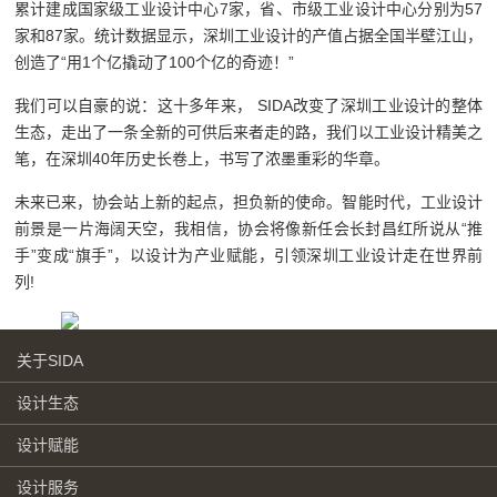
累计建成国家级工业设计中心7家，省、市级工业设计中心分别为57
家和87家。统计数据显示，深圳工业设计的产值占据全国半壁江山，
创造了“用1个亿撬动了100个亿的奇迹！”
我们可以自豪的说：这十多年来， SIDA改变了深圳工业设计的整体
生态，走出了一条全新的可供后来者走的路，我们以工业设计精美之
笔，在深圳40年历史长卷上，书写了浓墨重彩的华章。
未来已来，协会站上新的起点，担负新的使命。智能时代，工业设计
前景是一片海阔天空，我相信，协会将像新任会长封昌红所说从“推
手”变成“旗手”，以设计为产业赋能，引领深圳工业设计走在世界前
列!
关于SIDA
设计生态
设计赋能
设计服务