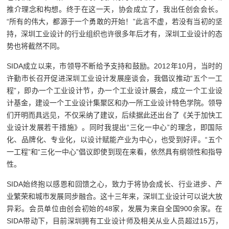
推介理念和构想。终于在这一天，协会成立了，我出任创会会长。
“所有的伟大，都源于一个勇敢的开始！”此言不虚，若没有当初的坚
持，深圳工业设计的行业组织也许很多年后才有，深圳工业设计的态
势也将截然不同。
SIDA成立以来，市领导不断给予支持和鼓励。2012年10月，当时的
许勤市长召开促进深圳工业设计发展座谈会，我倡议推动“五个一工
程”，即办一个工业设计节，办一个工业设计展会，成立一个工业设
计基金，建设一个工业设计集聚区和办一所工业设计特色学院。领导
们开明而具远见，不仅采纳了建议，后续据此还出台了《关于加快工
业设计发展若干措施》。同时我提出“三化一中心”的理念，即国际
化、品牌化、专业化，以设计赋能产业为中心，也受到好评。“五个
一工程”和“三化一中心”倡议即使到现在来看，依然具有纲领性和指导
性。
SIDA始终抱以感恩和回馈之心，致力于将协会成长、行业进步、产
业繁荣和城市发展同步融合。这十三年来，深圳工业设计可以说大放
异彩。会员单位由创会初始的48家，发展为来自全国900余家。在
SIDA带动下，目前深圳拥有工业设计师及相关从业人员超过15万，