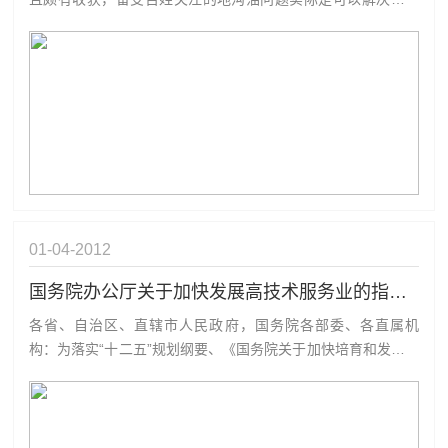
能源集团高总说：那就是必须立法，地沟油由政府统一收购监
管，再通过专业设备变成可利用的生物柴油等，芬兰日本均有
成熟做法和技术，如深圳率先在全国解决地沟油问题，那可是
大快人心且为下一代造福...
01-04
2012
国务院办公厅关于加快发展高技术服务业的指导意见
各省、自治区、直辖市人民政府，国务院各部委、各直属机
构：为落实“十二五”规划纲要、《国务院关于加快培育和发展战
略性新兴产业的决定》(国发〔2010〕32号)和《国务院关于加
快发展服务业的若干意见》(国发〔2007〕7号)相关部署，经国
务院同意，现就加快发展高技术服务业提出如下意见：一、充
分认识加快发...