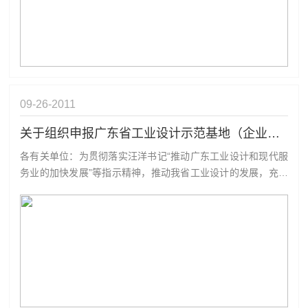
09-26
2011
关于组织申报广东省工业设计示范基地（企业）的通知
各有关单位：为贯彻落实汪洋书记“推动广东工业设计和现代服
务业的加快发展”等指示精神，推动我省工业设计的发展，充分
发挥工业设计在我省产业转型升级方面的积极作用，促进产业
转型升级，加快转变经济发展方式，我会受深圳市科技工贸和
信息化委员会的委托现组织开展第三批“广东省工业设计示范基
地（企业）”评定工作。现...