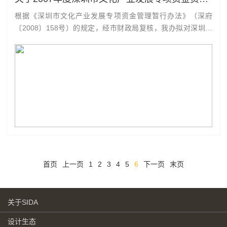
根据《深圳市文化产业发展专项资金管理暂行办法》（深府
〔2008〕158号）的规定，经市财政局复核，我办拟对深圳市
智慧星文化发展有限公司等25家企业申请的35个项目给予财政
资助（详见附表），现予以公示。公示期为5天（2008年9月3
日至9月7日）。如有异议，请在公示期内与我办联系。联系电
话：25942...
首页
上一页
1
2
3
4
5
6
下一页
末页
关于SIDA
设计生态