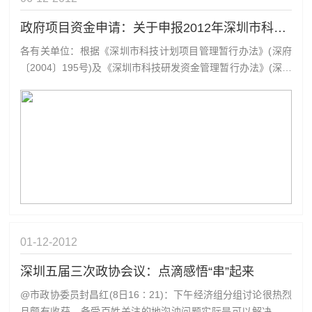
政府项目资金申请：关于申报2012年深圳市科技计划项目的
各有关单位：根据《深圳市科技计划项目管理暂行办法》(深府
〔2004〕195号)及《深圳市科技研发资金管理暂行办法》(深府
〔2004〕205号)，我委研究制定了《2012年深圳市科技研发资
金计划申请指南》(详见附件)。现将有关申报事宜通知如下：
一、申报原则(一)每个企业法人原则上只能选择一类计划类别
进...
01-12
2012
深圳五届三次政协会议：点滴感悟“串”起来
@市政协委员封昌红(8日16∶21)：下午经济组分组讨论很热烈
且颇有收获，备受百姓关注的地沟油问题实际是可以解决的，