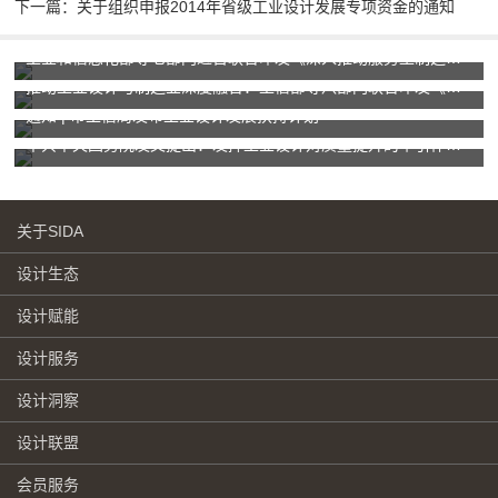
下一篇：关于组织申报2014年省级工业设计发展专项资金的通知
工业和信息化部等七部门近日联合印发《深入推动服务型制造创新发展实施方案（2025—2028年）》
推动工业设计与制造业深度融合：工信部等八部门联合印发《关于加快传统制造业转型升级的指导意见》
通知 | 市工信局发布工业设计发展扶持计划
中共中央国务院发文提出：发挥工业设计对质量提升的牵引作用，推动工业品质量迈向中高端
关于SIDA
设计生态
设计赋能
设计服务
设计洞察
设计联盟
会员服务