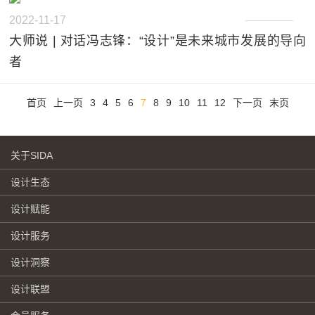
2022-11-17
大师说 | 对话冯志锋：“设计”是未来城市发展的导向
者
首页
上一页
3
4
5
6
7
8
9
10
11
12
下一页
末页
关于SIDA
设计生态
设计赋能
设计服务
设计洞察
设计联盟