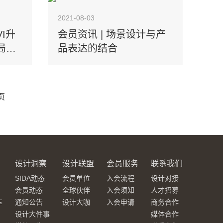
2021-08-03
I升
会员资讯 | 场景设计与产
局的
品表达的结合
页
设计洞察
设计联盟
会员服务
联系我们
SIDA动态
会员单位
入会流程
设计对接
会员动态
全球伙伴
入会须知
人才招募
车
通知公告
设计大咖
入会申请
商务合作
设计大件事
媒体合作