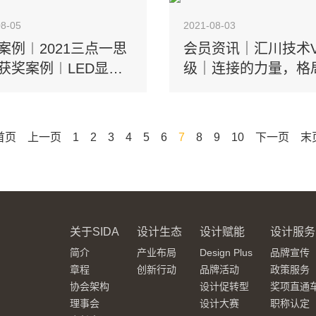
08-05
2021-08-03
案例︱2021三点一思
会员资讯｜汇川技术V
获奖案例︱LED显示
级｜连接的力量，格
光芒
首页
上一页
1
2
3
4
5
6
7
8
9
10
下一页
末
关于SIDA
设计生态
设计赋能
设计服务
简介
产业布局
Design Plus
品牌宣传
章程
创新行动
品牌活动
政策服务
协会架构
设计促转型
奖项直通
理事会
设计大赛
职称认定