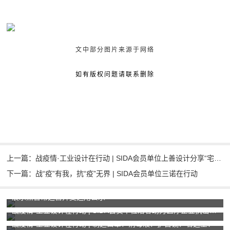
文中部分图片来源于网络
如有版权问题请联系删除
上一篇：战疫情·工业设计在行动 | SIDA会员单位上善设计分享“宅出设计-共同抗疫系列公开课”
下一篇：战“疫”有我，抗“疫”无界 | SIDA会员单位三诺在行动
展示点日常运营开支运用公示
战疫情·工业设计在行动 | SIDA会员单位洛客助力医疗企业抗击疫情
战疫情·工业设计在行动 | 制造口罩？消毒液？护目镜？看这里！