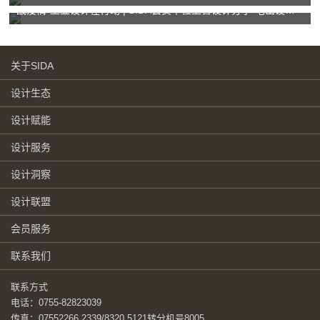
战疫情·工业设计在行动 | SIDA会员单位上善设计分享“宅出设计-共同抗疫系列公开课”
关于SIDA
设计生态
设计赋能
设计服务
设计洞察
设计联盟
会员服务
联系我们
联系方式
电话：0755-82823039
传真：07552266 2339/8320 5121转分机号8005