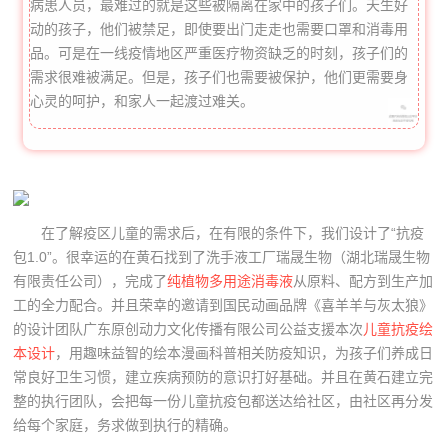
病患人员，最难过的就是这些被隔离在家中的孩子们。天生好
动的孩子，他们被禁足，即使要出门走走也需要口罩和消毒用
品。可是在一线疫情地区严重医疗物资缺乏的时刻，孩子们的
需求很难被满足。但是，孩子们也需要被保护，他们更需要身
心灵的呵护，和家人一起渡过难关。
在了解疫区儿童的需求后，在有限的条件下，我们
设计了“抗疫
包1.0”。
很幸运的在黄石找到了洗手液工厂瑞晟生物（湖北瑞晟生物
有限责任公司），完成了
纯植物多用途消毒液
从原料、配方到生产加
工的全力配合。并且荣幸的邀请到国民动画品牌《喜羊羊与灰太狼》
的设计团队广东原创动力文化传播有限公司公益支援本次
儿童抗疫绘
本设计
，用趣味益智的绘本漫画科普相关防疫知识，为孩子们养成日
常良好卫生习惯，建立疾病预防的意识打好基础。并且在黄石建立完
整的执行团队，会把每一份儿童抗疫包都送达给社区，由社区再分发
给每个家庭，务求做到执行的精确。