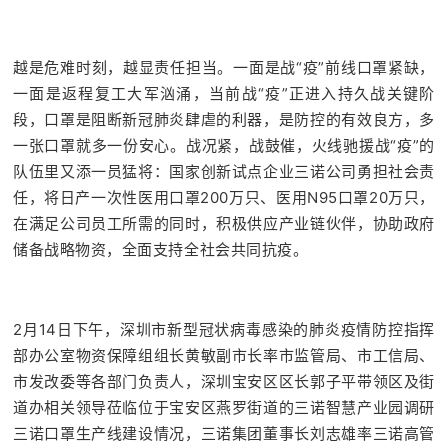
越是危难时刻，越显责任担当。一面是战“疫”前线口罩紧缺，
一面是返程复工大军汹涌，当前战“疫”正进入持久战关键阶
段，口罩是阻断新冠肺炎肆虐的利器，是防控的有效良方，多
一张口罩就多一份安心。战况紧，战鼓催，火线驰援战“疫”的
队伍里又添一员猛将：
国家创新试点企业三诺公司勇担社会责
任，将日产一次性医用口罩200万只、医用N95口罩20万只，
在满足公司员工所需的同时，积极供应产业链伙伴，协助政府
储备战略物资，全面支持全社会共同抗疫。
2月14日下午，深圳市新型冠状病毒感染的肺炎疫情防控指挥
部办公室物资保障组组长黄敏
副市长
率市监管局、市工信局、
市发改委等各部门负责人，
深圳
宝安区区长郭子平带领区及街
道办相关领导
莅临位于宝安区燕罗街道的三诺智慧产业园调研
三诺口罩生产线建设情况，
三诺集团董事长刘志雄率三诺高管