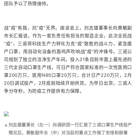
团队予以了热情接待。
战“疫”有我，抗“疫”无界。座谈会上，刘志雄董事长向黄敏副
市长汇报说，作为一家负责任有担当的智造企业，此次全民战
“疫”，三诺将科技生产力转化为克“疫”致胜的战斗力，紧急援
产口罩，用自动化设备的轰鸣声吹响战“疫”的冲锋号。
三诺公
司规划了独立的洁净生产车间，投入21条目前市面上最先进的
三代全自动口罩生产线，可日产符合国家标准的一次性医用口
罩200万只、医用N95口罩20万只，合计日产220万只，2月
20日调试投产，2月底前陆续开始供货。
为早日出货，三诺人
争分夺秒，为防疫工作提供
有力保障。
▲
刘志雄
董事长（左一）
向调研团一行汇报了三诺口罩生产线投产
情况后，黄敏副市长（中）
对当前的重点
工作做了安排和部署