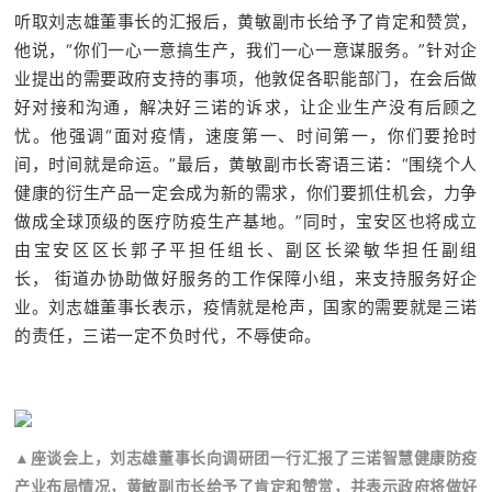
听取
刘志雄
董事长
的汇报后，黄敏副市长给予了肯定和赞赏，
他说
，“你们一心一意搞生产，我们一心一意谋服务。
”针对企
业提出的需要政府支持的事项，他敦促各职能部门，在会后做
好对接和沟通，解决好三诺的诉求，让企业生产没有后顾之
忧
。他强调“面对疫情，速度第一、时间第一，你们要抢时
间，时间就是命运。”最后，黄敏副市长寄语三诺：“围绕个人
健康的衍生产品一定会成为新的需求，你们要抓住机会，力争
做成全球顶级的医疗防疫生产基地。
”同时，宝安区也将成立
由宝安区区长郭子平担任组长、副区长梁敏华担任副组
长，
街道办协助做好服务的工作保障小组，来支持服务好企
业。刘志雄董事长表示，疫情就是枪声，国家的需要就是三诺
的责任，三诺一定不负时代，不辱使命。
▲座谈会上，
刘志雄
董事长
向调研团一行汇报了三诺智慧健康防疫
产业布局情况，黄敏副市长给予了肯定和赞赏，并表示政府将做好