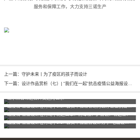
服务和保障工作，大力支持三诺生产
上一篇：守护未来丨为了疫区的孩子而设计
下一篇：设计作品赏析（七）| “我们在一起”抗击疫情公益海报设计招贴征集活动
展示点日常运营开支运用公示
战疫情·工业设计在行动 | SIDA会员单位洛客助力医疗企业抗击疫情
战疫情·工业设计在行动 | 制造口罩？消毒液？护目镜？看这里！
战疫情·工业设计在行动 | SIDA会员单位上善设计分享“宅出设计-共同抗疫系列公开课”