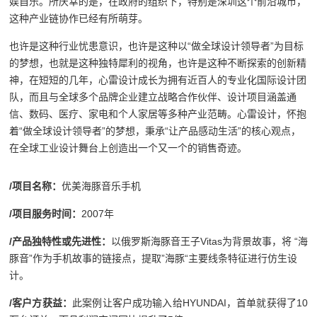
娱自乐。所庆幸的是，在政府的组织下，特别是深圳这个前沿城市，
这种产业链协作已经有所萌芽。
也许是这种行业忧患意识，也许是这种以“做全球设计领导者”为目标
的梦想，也就是这种独特犀利的视角，也许是这种不断探索的创新精
神，在短短的几年，心雷设计成长为拥有近百人的专业化国际设计团
队，而且与全球多个品牌企业建立战略合作伙伴、设计项目涵盖通
信、数码、医疗、家电和个人家居等多种产业范畴。心雷设计，怀抱
着“做全球设计领导者”的梦想，秉承“让产品感动生活”的核心观点，
在全球工业设计舞台上创造出一个又一个的销售奇迹。
/
项目名称：
优美海豚音乐手机
/项目服务时间：
2007年
/
产品独特性或先进性：
以俄罗斯海豚音王子Vitas为背景故事，将 “海
豚音”作为手机故事的链接点，提取”海豚“主要线条特征进行仿生设
计。
/
客户方获益：
此案例让客户成功输入给HYUNDAI，首单就获得了10