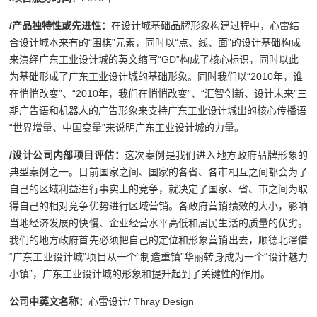
/
产品独特性或先进性：
在设计城基础品牌形象构建过程中，心雷结
合设计城本来有的“围棋”元素，同时以“点、线、面”的设计基础构成
来演绎广东工业设计城的英文缩写“GD”构成了核心标识，同时以此
为基础形成了广东工业设计城的基础形象。同时我们以“2010年，谁
在悄悄改变”、“2010年，我们在悄悄改变”、“汇智创新、设计未来”三
期广告语和机器人的广告形象来支持广东工业设计城出的核心传播语
“世界增量、中国变量”来说明广东工业设计城的力量。
/
设计公司内部项目评估：
这次案例是我们进入地方政府品牌形象的
典型案例之一。目前国家之间、国家的各省、各市相互之间都会为了
自己的区域利益进行事实上的竞争，就决定了国家、省、市之间为取
得自己的相对竞争优势进行区域营销。各政府营销绩效的大小，影响
当地经济发展的快慢、企业经营水平高低和居民生活的质量的优劣。
我们的地方政府首先必须把自己的定位和形象营销出去，顺德北滘借
“广东工业设计城”项目从一个“制造重镇”华丽转身成为一个“设计魅力
小镇”，广东工业设计城的形象和提升起到了关键性的作用。
公司中英文名称：
心雷设计/ Thray Design