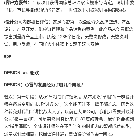
/
客户方获益：
：该项目获得国家总理温家宝视察与肯定，深圳市委
书记、市长等各级领导的肯定，同时该款手机被深圳博物馆收藏。
/
设计公司内部项目评估：
这是心雷第一次全面介入品牌塑造、产品
设计、产品开发、供应链管理和产品销售的案例。此产品从创意概念
提出到最终产品上市，历经了265个日夜，无数次修改，无数次测
试，用户反馈，在同样大小体积上实现了双卡双待。
#p#
DESIGN
vs.
骆欢
DESIGN
：心雷的发展经历了哪几个阶段？
骆欢：第一阶段：从吃“皇粮”到“讨饭吃”。从本来吃“皇粮”的一群设计
师突然转变到向市场“讨饭吃”，这个经历让我一辈子都难忘。因为这
种转变对我们来讲挑战太大了，以前在大显公司，我们只需要对设计
公司“指手画脚”，可是突然间身份来了180度的转弯，我们将会被别
人“指手画脚”。全体设计师的在不到半年的时间内心智都成功转型，
这是我们最难熬，也最值得怀念，更值得骄傲的第一阶段。