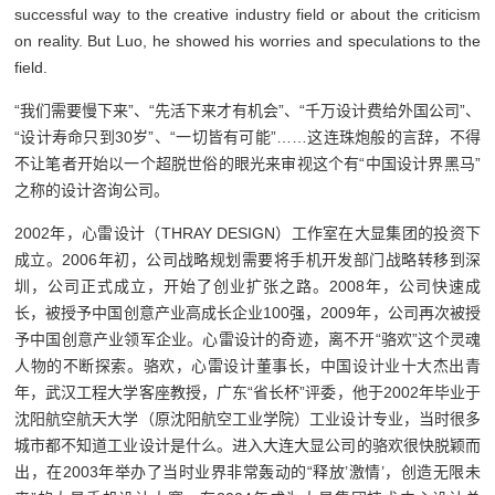
successful way to the creative industry field or about the criticism
on reality. But Luo, he showed his worries and speculations to the
field.
“我们需要慢下来”、“先活下来才有机会”、“千万设计费给外国公司”、
“设计寿命只到30岁”、“一切皆有可能”……这连珠炮般的言辞，不得
不让笔者开始以一个超脱世俗的眼光来审视这个有“中国设计界黑马”
之称的设计咨询公司。
2002年，心雷设计（THRAY DESIGN）工作室在大显集团的投资下
成立。2006年初，公司战略规划需要将手机开发部门战略转移到深
圳，公司正式成立，开始了创业扩张之路。2008年，公司快速成
长，被授予中国创意产业高成长企业100强，2009年，公司再次被授
予中国创意产业领军企业。心雷设计的奇迹，离不开“骆欢”这个灵魂
人物的不断探索。骆欢，心雷设计董事长，中国设计业十大杰出青
年，武汉工程大学客座教授，广东“省长杯”评委，他于2002年毕业于
沈阳航空航天大学（原沈阳航空工业学院）工业设计专业，当时很多
城市都不知道工业设计是什么。进入大连大显公司的骆欢很快脱颖而
出，在2003年举办了当时业界非常轰动的“释放’激情’，创造无限未