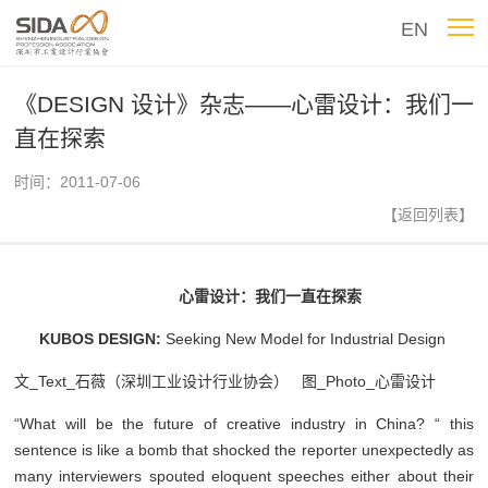
EN
《DESIGN 设计》杂志——心雷设计：我们一
直在探索
时间：2011-07-06
【返回列表】
心雷设计：我们一直在探索
KUBOS DESIGN:
Seeking New Model for Industrial Design
文_Text_石薇（深圳工业设计行业协会） 图_Photo_心雷设计
“What will be the future of creative industry in China? “ this
sentence is like a bomb that shocked the reporter unexpectedly as
many interviewers spouted eloquent speeches either about their