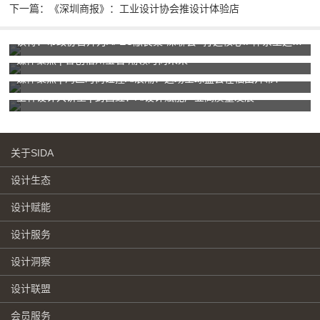
下一篇：《深圳商报》：工业设计协会推设计体验店
读特：市政协召开为APEC献良策“深聊会” 打造核心IP体系塑造城市独特“记忆点”
媒体聚焦 | 智创梧州宝石 潮领时尚未来
媒体聚焦 | 湾区时尚碰撞AI浪潮！这场全球盛会在福田开幕！
玉林设计大讲堂 | 封昌红：AI设计赋能产业高质量发展
关于SIDA
设计生态
设计赋能
设计服务
设计洞察
设计联盟
会员服务