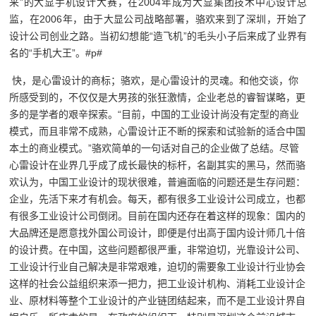
来”的大显手机设计大赛，在2004年成为大显集团技术中心设计总
监，在2006年，由于大显公司战略部署，骆欢来到了深圳，开始了
设计公司创业之路。当初幻想能“造飞机”的毛头小子后来成了业界有
名的“手机大王”。#p#
快，是心雷设计的商标；骆欢，是心雷设计的灵魂。和他交谈，你
所感受到的，不仅仅是大男孩的张狂激情，企业老总的睿智谋略，更
多的是学者的艰辛探索。“目前，中国的工业设计尚没有定型的商业
模式，而且非常不成熟，心雷设计正不断的探索和试验新的适合中国
本土的商业模式。”骆欢简单的一句话对自己的企业做了总结。尽管
心雷设计在业界几乎成了成长最快的标杆，名副其实的黑马，然而骆
欢认为，中国工业设计的现状很难，普遍面临的问题还是生存问题：
企业，先活下来才有机会。每天，都有很多工业设计公司成立，也都
有很多工业设计公司倒闭。目前在国内还存在着这样的现象：国内的
大品牌还是愿意找外国公司设计，即便是付出高于国内设计师几十倍
的设计费。在中国，这些问题都很严重，非常迫切，光靠设计公司、
工业设计行业自己解决是非常艰难，迫切的需要象工业设计行业协会
这样的社会公益组织来添一把力，把工业设计机构、消耗工业设计企
业、原材料等整个工业设计的产业链团结起来，而不是工业设计界自