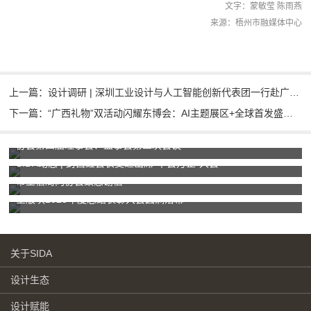
文字：蒙敏莹 陈雨燕
来源：梧州市融媒体中心
上一篇：设计调研 | 深圳工业设计与人工智能创新代表团一行赴广西玉林市调研
下一篇：“广西礼物”双活动闪耀东博会：AI主题展区+全球首发盛典同步启动！
协会第四届理事会、监事会第二次会议
SIDA动态 | 封昌红会长受邀出席“千会万企”大会
市工信局向协会致感谢信
全版块2025年度总结表彰大会圆满落幕
关于SIDA
设计生态
设计赋能