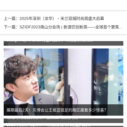
上一篇：2025年深圳（龙华）・米兰双城时尚周盛大启幕
下一篇：SZIDF2023南山分会场 | 新酒饮创新周——全球首个聚焦新酒饮的创意盛宴
DesignInspire 2025将盛大启幕，以创意引领未来
展期最后2天！东博会让王祖蓝驻足的展区藏着多少惊喜？
双城时尚周圆满落幕！盘点四大高光时刻
2025年深圳（龙华）・米兰双城时尚周盛大启幕