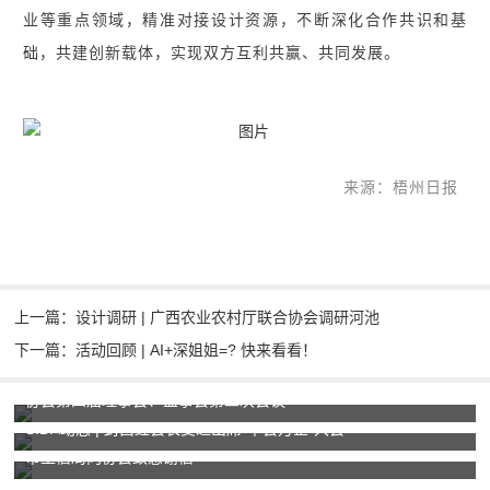
业等重点领域，精准对接设计资源，不断深化合作共识和基
础，共建创新载体，实现双方互利共赢、共同发展。
来源：
梧州日报
上一篇：设计调研 | 广西农业农村厅联合协会调研河池
下一篇：活动回顾 | AI+深姐姐=? 快来看看！
协会第四届理事会、监事会第二次会议
SIDA动态 | 封昌红会长受邀出席“千会万企”大会
市工信局向协会致感谢信
全版块2025年度总结表彰大会圆满落幕