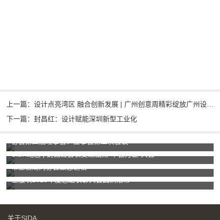
上一篇：设计点亮湾区 融合创新发展 | 广州创意周精彩绽放广州设计之都
下一篇：封昌红：设计赋能深圳新型工业化
协会第四届理事会、监事会第二次会议
SIDA动态 | 封昌红会长受邀出席“千会万企”大会
市工信局向协会致感谢信
全版块2025年度总结表彰大会圆满落幕
关于SIDA