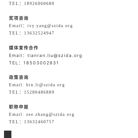
TEL：18926060680
奖项咨询
Email：ivy.yang@szida.org
TEL：13632524947
媒体宣传合作
Email：tianran.liu@szida.org
TEL：18503002931
政策咨询
Email: bin.li@szida.org
TEL：15280486889
职称申报
Email: zee.zhang@szida.org
TEL：13632460757