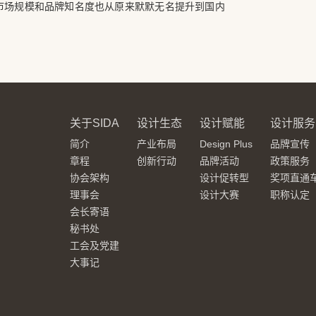
。市场规模和品牌知名度也从原来默默无名提升到国内
关于SIDA
设计生态
设计赋能
设计服务
简介
产业布局
Design Plus
品牌宣传
章程
创新行动
品牌活动
政策服务
协会架构
设计促转型
奖项直通
理事会
设计大赛
职称认定
会长寄语
秘书处
工会及党建
大事记