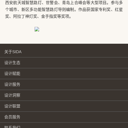
西安航天城智慧路灯、世警会、青岛上合峰会等大型项目。参与多
个城市、新区多功能智慧路灯导则编制。作品获国家专利奖、红星
奖、阿拉丁神灯奖、金手指奖等奖项。
关于SIDA
设计生态
设计赋能
设计服务
设计洞察
设计联盟
会员服务
联系我们